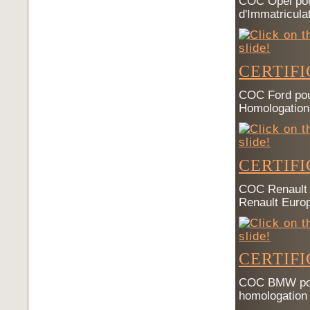
COC Opel pour
d'Immatricula
CERTIF
COC Ford pou
Homologation
CERTIF
COC Renault p
Renault Euro
CERTIF
COC BMW pour
homologatio