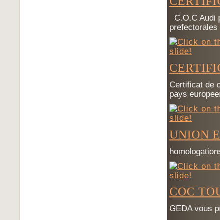
CERTIF
C.O.C Audi po
prefectorale
CERTIF
Certificat de
pays europee
UNION 
homologation
COC TO
GEDA vous pr