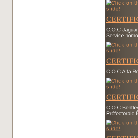
CERTIF
C.O.C Jaguar 
Service homo
CERTIF
C.O.C Alfa R
CERTIF
C.O.C Bentley
Préfectorale