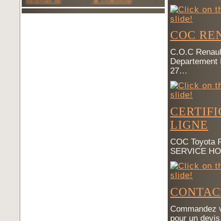
COC RE
C.O.C Renault
Departement 
27…
CERTIF
LIGNE
COC Toyota
SERVICE HO
CONTAC
Commandez vot
pour un devis