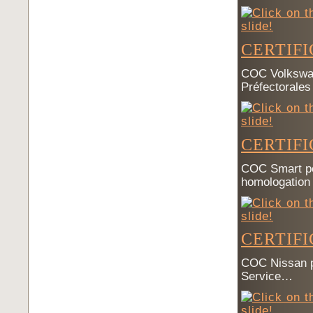
CERTIF
COC Volkswage
Préfectorales
CERTIF
COC Smart pou
homologation
CERTIFI
COC Nissan p
Service…