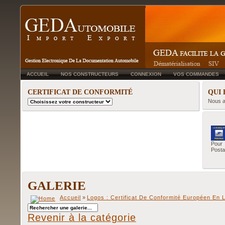
ACCUEIL
NOS CONSTRUCTEURS
CONNEXION
VOS COMMANDES
CERTIFICAT DE CONFORMITÉ
QUI 
Nous a
Pour 
Posta
GALERIE
Accueil
»
Logos : Certificat De Conformité Européen En L
Revenir à la catégorie