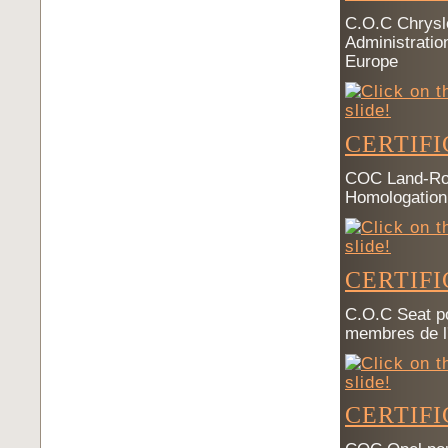
C.O.C Chrysle
Administrati
Europe
CERTIF
COC Land-Rove
Homologation
CERTIFI
C.O.C Seat po
membres de l
CERTIF