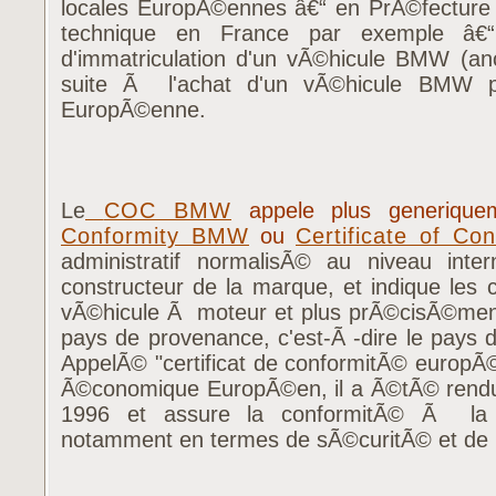
locales EuropÃ©ennes â€“ en PrÃ©fecture 
technique en France par exemple â€“ p
d'immatriculation d'un vÃ©hicule BMW (an
suite Ã l'achat d'un vÃ©hicule BMW p
EuropÃ©enne.
Le
COC BMW
appele plus generiqu
Conformity BMW
ou
Certificate of C
administratif normalisÃ© au niveau inter
constructeur de la marque, et indique les 
vÃ©hicule Ã moteur et plus prÃ©cisÃ©men
pays de provenance, c'est-Ã -dire le pays 
AppelÃ© "certificat de conformitÃ© euro
Ã©conomique EuropÃ©en, il a Ã©tÃ© rendu 
1996 et assure la conformitÃ© Ã la 
notamment en termes de sÃ©curitÃ© et de p